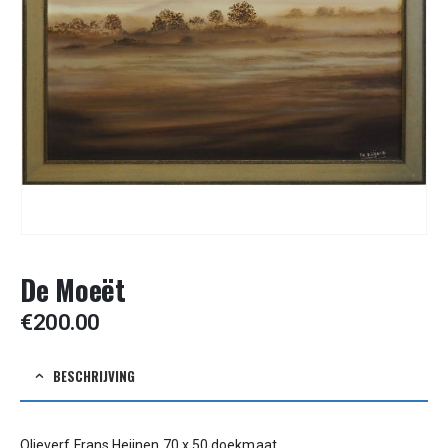
De Moeët
€
200.00
BESCHRIJVING
Olieverf Frans Heijnen 70 x 50 doekmaat.