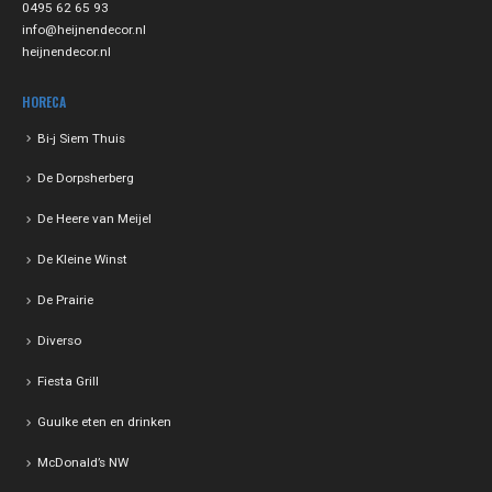
0495 62 65 93
info@heijnendecor.nl
heijnendecor.nl
HORECA
Bi-j Siem Thuis
De Dorpsherberg
De Heere van Meijel
De Kleine Winst
De Prairie
Diverso
Fiesta Grill
Guulke eten en drinken
McDonald’s NW