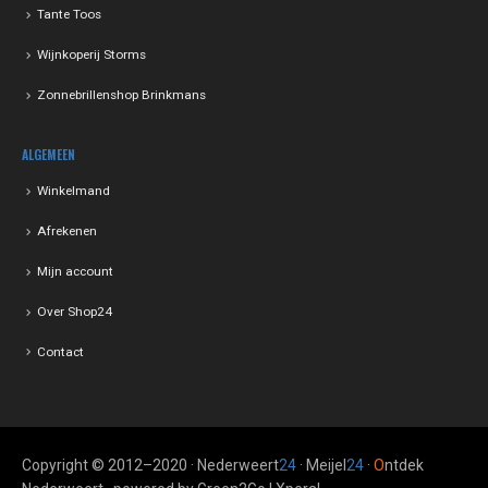
Tante Toos
Wijnkoperij Storms
Zonnebrillenshop Brinkmans
ALGEMEEN
Winkelmand
Afrekenen
Mijn account
Over Shop24
Contact
Copyright © 2012–2020 · Nederweert
24
· Meijel
24
·
O
ntdek