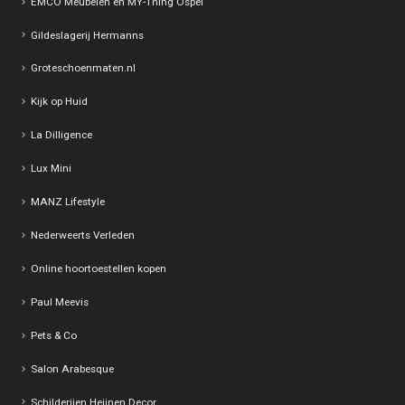
EMCO Meubelen en MY-Thing Ospel
Gildeslagerij Hermanns
Groteschoenmaten.nl
Kijk op Huid
La Dilligence
Lux Mini
MANZ Lifestyle
Nederweerts Verleden
Online hoortoestellen kopen
Paul Meevis
Pets & Co
Salon Arabesque
Schilderijen Heijnen Decor