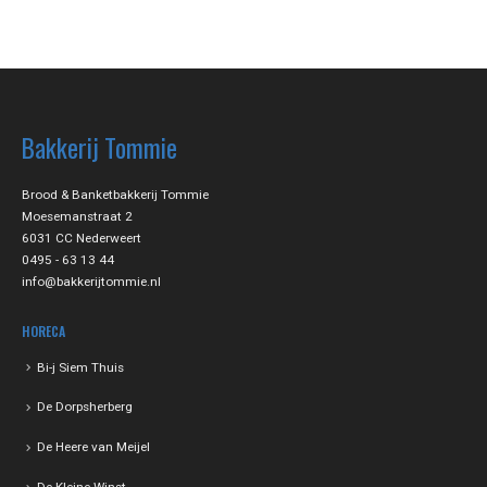
Bakkerij Tommie
Brood & Banketbakkerij Tommie
Moesemanstraat 2
6031 CC Nederweert
0495 - 63 13 44
info@bakkerijtommie.nl
HORECA
Bi-j Siem Thuis
De Dorpsherberg
De Heere van Meijel