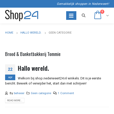
Gemakkelijk shoppen in Nederweert!
0
HOME
HALLO WERELD.
GEEN CATEGORIE
Brood & Banketbakkerij Tommie
Hallo wereld.
22
apr
Welkom bij shop.nederweert24.nl winkels. Dit is je eerste
bericht. Bewerk of verwijder het, start dan met schrijven!
By
beheeer
Geen categorie
1 Comment
READ MORE...