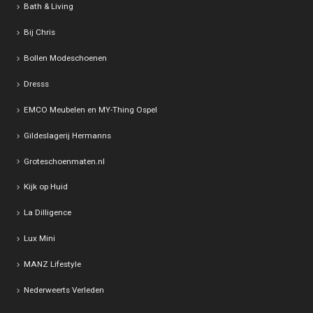
Bath & Living
Bij Chris
Bollen Modeschoenen
Dresss
EMCO Meubelen en MY-Thing Ospel
Gildeslagerij Hermanns
Groteschoenmaten.nl
Kijk op Huid
La Dilligence
Lux Mini
MANZ Lifestyle
Nederweerts Verleden