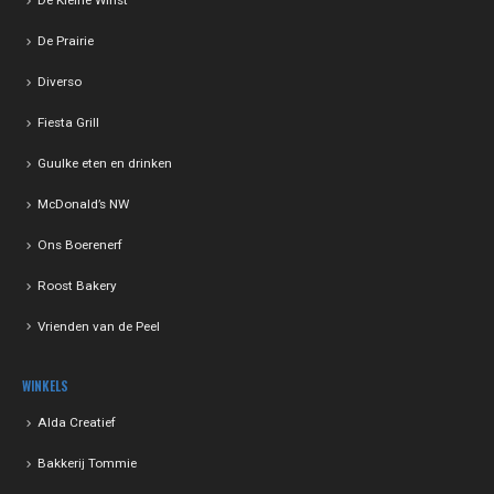
De Kleine Winst
De Prairie
Diverso
Fiesta Grill
Guulke eten en drinken
McDonald’s NW
Ons Boerenerf
Roost Bakery
Vrienden van de Peel
WINKELS
Alda Creatief
Bakkerij Tommie