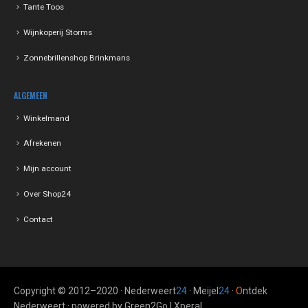
Tante Toos
Wijnkoperij Storms
Zonnebrillenshop Brinkmans
ALGEMEEN
Winkelmand
Afrekenen
Mijn account
Over Shop24
Contact
Copyright © 2012–2020 · Nederweert
24
· Meijel
24
·
O
ntdek
Nederweert · powered by Green2Go | Xperal