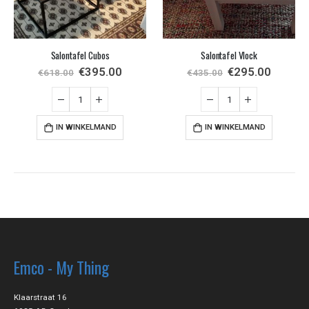
Salontafel Cubos
Salontafel Vlock
€
395.00
€
295.00
€
618.00
€
435.00
IN WINKELMAND
IN WINKELMAND
Emco - My Thing
Klaarstraat 16