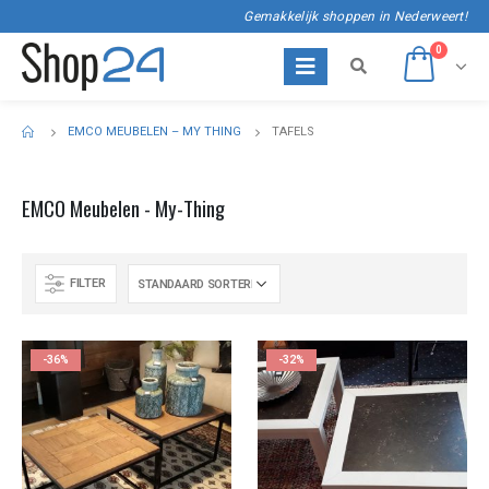
Gemakkelijk shoppen in Nederweert!
0
EMCO MEUBELEN – MY THING
TAFELS
EMCO Meubelen - My-Thing
FILTER
-36%
-32%