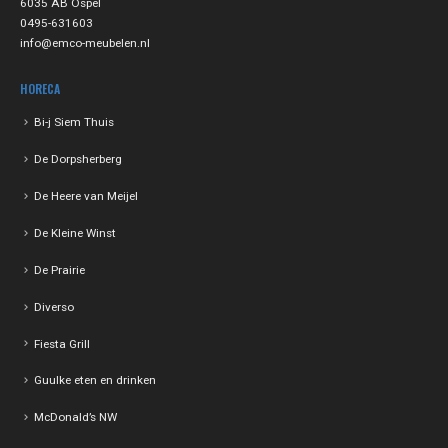
6035 AB Ospel
0495-631603
info@emco-meubelen.nl
HORECA
Bi-j Siem Thuis
De Dorpsherberg
De Heere van Meijel
De Kleine Winst
De Prairie
Diverso
Fiesta Grill
Guulke eten en drinken
McDonald’s NW