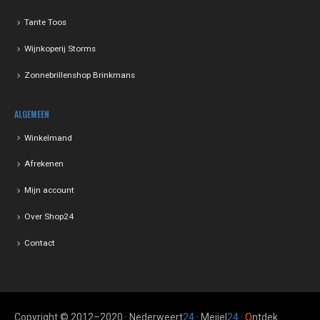
Tante Toos
Wijnkoperij Storms
Zonnebrillenshop Brinkmans
ALGEMEEN
Winkelmand
Afrekenen
Mijn account
Over Shop24
Contact
Copyright © 2012–2020 · Nederweert
24
· Meijel
24
·
O
ntdek