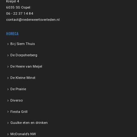
Kreijel 4
6035 SG Ospel
06 - 22 37 14 84
contact@nederweertsverleden.nl
HORECA
Bi-j Siem Thuis
De Dorpsherberg
De Heere van Meijel
De Kleine Winst
De Prairie
Diverso
Fiesta Grill
Guulke eten en drinken
McDonald’s NW